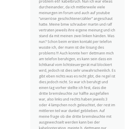
problem e61 kabelbruch. Nun ich war etwas
durcheinander, da ich mittlerweile viele
meinungen im forum und auch auf youtube
“unseriöse geschichtenerzähler” angeschaut
hatte. Meine bmw schrauber martin und ralf
vertraten jeweils ihre eigene meinung und ich
stand da mit meinen zwei linken händen. Was
nun? Schon beim ersten kontakt per telefon
wusste ich, der mann ist die lösung des
problems !!! Auch konnte herr dettmann mich
am telefon beruhigen, es kann sein dass ein
lichtkanal vom lichtsteuergerät mal blockiert
wird, jedoch ist dies sehr unwahrscheinlich. Es
gibt eben nichts was es nicht gibt, die regel ist
dies jedoch nicht. So war ich beruhigt und
einen tag vorher stellte ich fest, dass die
dritte bremsleuchte zur hälfte ausgefallen
war, also links und rechts haben jeweils 3
oder 4 lämpchen noch geleuchtet, der rest im
mittleren teil war dunkel geblieben. Auf
meine frage ob die dritte bremsleuchte mit
ausgewechselt werden kann bei der
kabelopteration, meinte h. dettmann nur,