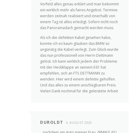
Vorfeld alles genau erklärt und man bekommt
ein wirklich mehr als faires Angebot. Termine
werden zeitnah realisiert und innerhalb von
einem Tag ist alles erledigt. Sofern nicht noch
das Panoramadach gemacht werden muss.
Als ich die defekten Kabel gesehen habe,
konnte ich es kaum glauben das BMW so
ungünstig die Kabel verlegt. Zum Glück wurde
das nun professionell von Herrn Dettmann
gelöst. Ich kann wirklich jedem der Probleme
mit der Heckklappe an seinem E61 hat
empfehlen, sich an FTS DETTMANN zu
wenden. Hier wird einem definitiv geholfen.
Und das alles zu einem unschlagbaren Preis.
Vielen Dank nochmal für die geleistete Arbeit.
DUROLDT
6. AUGUST 2020
…nachdem am Auto meiner Frau, (BMW E 61)