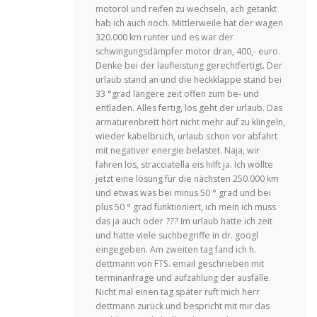
motoröl und reifen zu wechseln, ach getankt
hab ich auch noch. Mittlerweile hat der wagen
320.000 km runter und es war der
schwingungsdämpfer motor dran, 400,- euro.
Denke bei der laufleistung gerechtfertigt. Der
urlaub stand an und die heckklappe stand bei
33 °grad längere zeit offen zum be- und
entladen. Alles fertig, los geht der urlaub. Das
armaturenbrett hört nicht mehr auf zu klingeln,
wieder kabelbruch, urlaub schon vor abfahrt
mit negativer energie belastet. Naja, wir
fahren los, stracciatella eis hilft ja. Ich wollte
jetzt eine lösung für die nächsten 250.000 km
und etwas was bei minus 50 ° grad und bei
plus 50 ° grad funktioniert, ich mein ich muss
das ja auch oder ??? Im urlaub hatte ich zeit
und hatte viele suchbegriffe in dr. googl
eingegeben. Am zweiten tag fand ich h.
dettmann von FTS. email geschrieben mit
terminanfrage und aufzählung der ausfälle.
Nicht mal einen tag später ruft mich herr
dettmann zurück und bespricht mit mir das