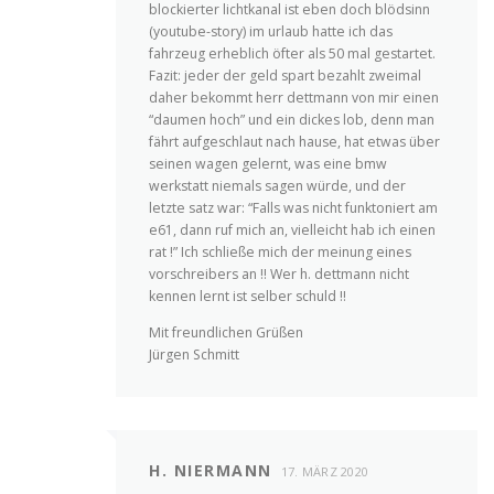
blockierter lichtkanal ist eben doch blödsinn
(youtube-story) im urlaub hatte ich das
fahrzeug erheblich öfter als 50 mal gestartet.
Fazit: jeder der geld spart bezahlt zweimal
daher bekommt herr dettmann von mir einen
“daumen hoch” und ein dickes lob, denn man
fährt aufgeschlaut nach hause, hat etwas über
seinen wagen gelernt, was eine bmw
werkstatt niemals sagen würde, und der
letzte satz war: “Falls was nicht funktoniert am
e61, dann ruf mich an, vielleicht hab ich einen
rat !” Ich schließe mich der meinung eines
vorschreibers an !! Wer h. dettmann nicht
kennen lernt ist selber schuld !!
Mit freundlichen Grüßen
Jürgen Schmitt
H. NIERMANN
17. MÄRZ 2020