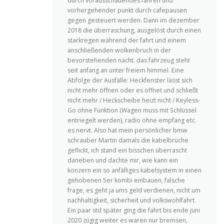
durch vorausschauendes fahren und
vorhergehender punkt durch cafepausen
gegen gesteuert werden. Dann im dezember
2018 die überraschung, ausgelöst durch einen
starkregen während der fahrt und einem
anschließenden wolkenbruch in der
bevorstehenden nacht. das fahrzeug steht
seit anfang an unter freiem himmel. Eine
Abfolge der Ausfälle: Heckfenster lässt sich
nicht mehr öffnen oder es öffnet und schließt
nicht mehr / Heckscheibe heizt nicht / Keyless-
Go ohne Funktion (Wagen muss mit Schlüssel
entriegelt werden), radio ohne empfang etc.
es nervt. Also hat mein persönlicher bmw
schrauber Martin damals die kabelbrüche
geflickt, ich stand ein bisschen überrascht
daneben und dachte mir, wie kann ein
konzern ein so anfälliges kabelsystem in einen
gehobenen 5er kombi einbauen, falsche
frage, es geht ja ums geld verdienen, nicht um
nachhaltigkeit, sicherheit und volkswohlfahrt.
Ein paar std später ging die fahrt bis ende juni
2020 zügig weiter es waren nur bremsen,