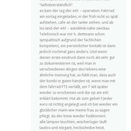
“selbstverständlich”.
es kam der tag der e61 – operation: Fahrrad
am vortag eingeladen, in der früh nicht so spät
aufstehen, cafe an der tanke ziehen, und ab
ins land der e61 – autoklinik nähe zwickau.
Telefonisch war mir h. dettmann schon
sympathisch aufgrund der fachlichen
kompetenz, ein persönlicher kontakt ist dann
jedoch nochmal ganz anders. Und wenn
dieser erste eindruck dann noch als sehr gut
zu dokumentieren ist, weil man in
verschiedenen dingen des lebens eine
ähnliche meinung hat, so fühlt man, dass auch
der kombi in guten händen ist, wenn man mit
dem fahrrad FTS verläßt, um 7 std später
wieder zu erscheinen und die op am e61
erklärt bekommt. Hut ab zum gebet !! Jeder
euro ist richtig angelegt und ich bin wieder ein
glücklicher mann wie meine frau zu sagen
pflegt, da der bmw wieder funktioniert.
alle lampen leuchten, wischerlager läuft
lautlos und elegant, heckscheibe heizt,